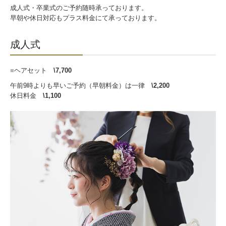
成人式・卒業式のご予約随時承っております。
インタビュー
早朝や休日対応もプラス料金にて承っております。
募集職種
成人式
Contact｜お問合せ
■
ヘアセット
\7,700
Privacy Policy｜プライバシーポリシー
午前9時よりも早いご予約（早朝料金）は一律
\2,200
休日料金
\1,100
HAIR DOUZE
HAIR DOUZE