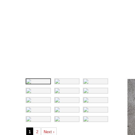
1
2
Next ›